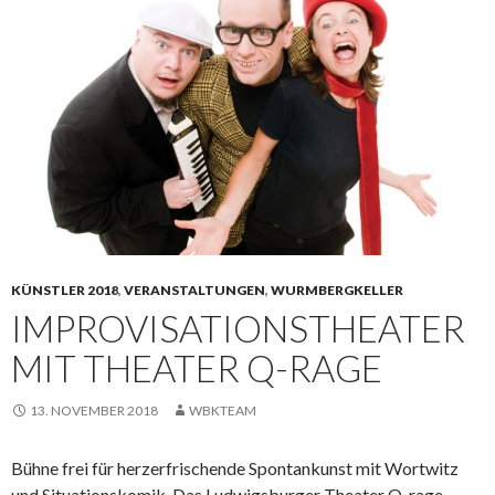
KÜNSTLER 2018
,
VERANSTALTUNGEN
,
WURMBERGKELLER
IMPROVISATIONSTHEATER
MIT THEATER Q-RAGE
13. NOVEMBER 2018
WBKTEAM
Bühne frei für herzerfrischende Spontankunst mit Wortwitz
und Situationskomik. Das Ludwigsburger Theater Q-rage