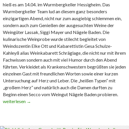
hieß es am 14.04. im Wurmbergkeller Hessigheim. Das
Wurmbergkeller Team lud an diesem ganz besonders
einzigartigen Abend, nicht nur zum ausgiebig schlemmen ein,
sondern auch zum Genießen der ausgesuchten Weine der
Weingüter Lassak, Siggi Mayer und Nägele Baden. Die
kulinarische Weinprobe wurde stilecht begleitet von
Weindozentin Elke Ott und Kabarettistin Gesa Schulze-
Kahleyß alias Weinkabarett Schräglage, die nicht nur mit ihrem
Fachwissen sondern auch mit viel Humor durch den Abend
führten. Verkleidet als Krankenschwestern begrüßten sie jeden
einzelnen Gast mit freundlichen Worten sowie einer kurzen
Untersuchung auf Herz und Leber. Die „heißen Typen“ mit
„großem Herz“ und natürlich auch die Damen durften zu
Beginn einen Secco vom Weingut Nägele Baden probieren.
Willkommen zum betreuten Trinken…
weiterlesen
→