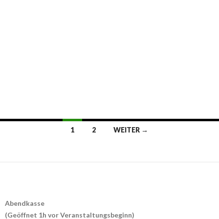
Beitrags-
1
2
WEITER →
Navigation
Abendkasse
(Geöffnet 1h vor Veranstaltungsbeginn)