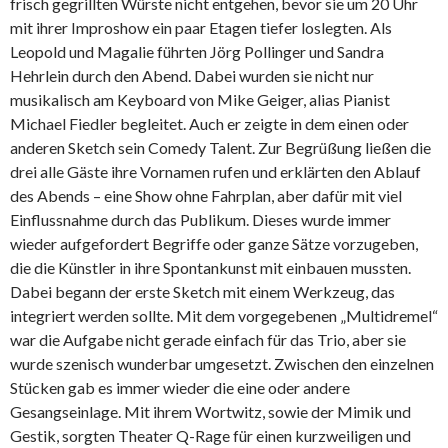
frisch gegrillten Würste nicht entgehen, bevor sie um 20 Uhr
mit ihrer Improshow ein paar Etagen tiefer loslegten. Als
Leopold und Magalie führten Jörg Pollinger und Sandra
Hehrlein durch den Abend. Dabei wurden sie nicht nur
musikalisch am Keyboard von Mike Geiger, alias Pianist
Michael Fiedler begleitet. Auch er zeigte in dem einen oder
anderen Sketch sein Comedy Talent. Zur Begrüßung ließen die
drei alle Gäste ihre Vornamen rufen und erklärten den Ablauf
des Abends – eine Show ohne Fahrplan, aber dafür mit viel
Einflussnahme durch das Publikum. Dieses wurde immer
wieder aufgefordert Begriffe oder ganze Sätze vorzugeben,
die die Künstler in ihre Spontankunst mit einbauen mussten.
Dabei begann der erste Sketch mit einem Werkzeug, das
integriert werden sollte. Mit dem vorgegebenen „Multidremel“
war die Aufgabe nicht gerade einfach für das Trio, aber sie
wurde szenisch wunderbar umgesetzt. Zwischen den einzelnen
Stücken gab es immer wieder die eine oder andere
Gesangseinlage. Mit ihrem Wortwitz, sowie der Mimik und
Gestik, sorgten Theater Q-Rage für einen kurzweiligen und