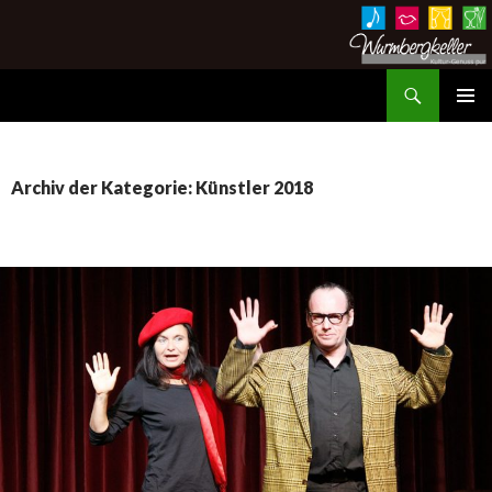
Suchen
Wurmbergkeller im Ev. Gemeindehaus Hessigheim
ZUM
PRIMÄR
INHALT
MENÜ
SPRINGEN
Archiv der Kategorie: Künstler 2018