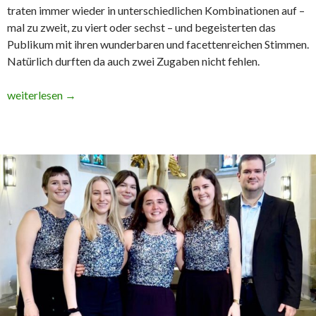
traten immer wieder in unterschiedlichen Kombinationen auf –
mal zu zweit, zu viert oder sechst – und begeisterten das
Publikum mit ihren wunderbaren und facettenreichen Stimmen.
Natürlich durften da auch zwei Zugaben nicht fehlen.
Rückblick: „Vocal Variety“ – Junge Musizierende im Wurmbergk
weiterlesen
→