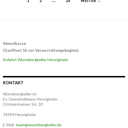
1
2
…
25
WEITER →
Navigation
Abendkasse
(Geöffnet 1h vor Veranstaltungsbeginn)
Anfahrt Wurmbergkeller Hessigheim
KONTAKT
Wurmbergkeller im
Ev. Gemeindehaus Hessigheim
Ottmarsheimer Str. 30
74394 Hessigheim
E-Mail:
team@wurmbergkeller.de