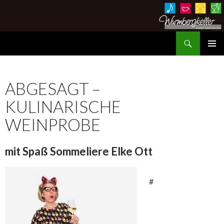
Suchen
Wurmbergkeller im Ev. Gemeindehaus Hessigheim
ZUM
PRIMÄR
INHALT
MENÜ
SPRINGEN
ABGESAGT –
KULINARISCHE
WEINPROBE
mit Spaß Sommeliere Elke Ott
#