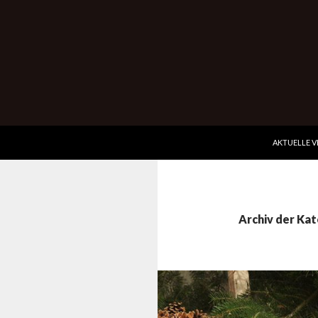
ZUM INHALT
Suchen
Wurmbergkeller im Ev. Gemeindehaus Hessigheim
AKTUELLE 
Kultur-Genuss pur
Archiv der Ka