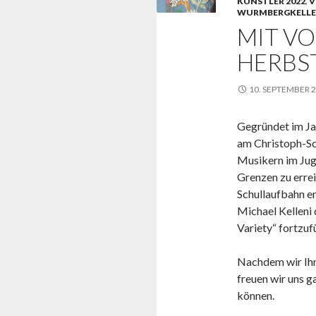
KÜNSTLER 2022
,
V
WURMBERGKELLE
MIT VO
HERBST
10. SEPTEMBER 
Gegründet im Ja
am Christoph-S
Musikern im Juge
Grenzen zu erre
Schullaufbahn en
Michael Kelleni
Variety“ fortzuf
Nachdem wir Ihn
freuen wir uns ga
können.