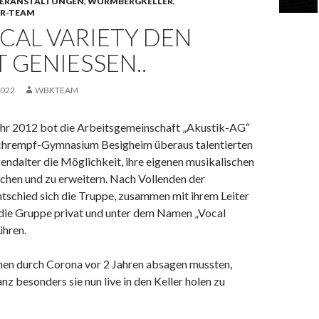
ERANSTALTUNGEN
,
WURMBERGKELLER
,
R-TEAM
CAL VARIETY DEN
 GENIESSEN..
2022
WBKTEAM
hr 2012 bot die Arbeitsgemeinschaft „Akustik-AG“
chrempf-Gymnasium Besigheim überaus talentierten
ndalter die Möglichkeit, ihre eigenen musikalischen
ichen und zu erweitern. Nach Vollenden der
tschied sich die Truppe, zusammen mit ihrem Leiter
 die Gruppe privat und unter dem Namen „Vocal
ühren.
en durch Corona vor 2 Jahren absagen mussten,
nz besonders sie nun live in den Keller holen zu