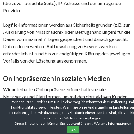
(die zuvor besuchte Seite), IP-Adresse und der anfragende
Provider.
Logfile-Informationen werden aus Sicherheitsgründen (z.B. zur
Aufklärung von Missbrauchs- oder Betrugshandlungen) für die
Dauer von maximal 7 Tagen gespeichert und danach gelöscht.
Daten, deren weitere Aufbewahrung zu Beweiszwecken
erforderlich ist, sind bis zur endgültigen Klärung des jeweiligen
Vorfalls von der Löschung ausgenommen.
Onlinepräsenzen in sozialen Medien
Wir unterhalten Onlinepräsenzen innerhalb sozialer
Netzwerke und Plattformen, um mit den dort aktiven Kunden,
Wir benutzen Cookies um für Sie eine möglichst komfortable Bedienung und
Interessenten und Nutzern kommunizieren und sie dort über
Funktionalität zu gewährleisten. Wenn Sie ohne Änderung Ihrer Einstellunge
unsere Leistungen informieren zu können. Beim Aufruf der
fortfahren, gehen wir davon aus, dass Sie damit einverstanden sind, alle Cooki
jeweiligen Netzwerke und Plattformen gelten die
von unserer Website zu empfangen.
Diese Einstellungen können Sie jederzeit ändern.
Weitere Informationen
Geschäftsbedingungen und die Datenverarbeitungsrichtlinien
OK
deren jeweiligen Betreiber.