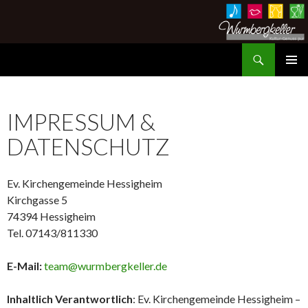
Suchen
Wurmbergkeller im Ev. Gemeindehaus Hessigheim
ZUM
PRIMÄR
INHALT
MENÜ
SPRINGEN
IMPRESSUM &
DATENSCHUTZ
Ev. Kirchengemeinde Hessigheim
Kirchgasse 5
74394 Hessigheim
Tel. 07143/811330
E-Mail:
team@wurmbergkeller.de
Inhaltlich Verantwortlich
: Ev. Kirchengemeinde Hessigheim –