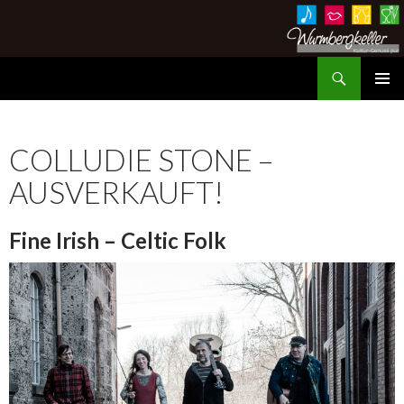
Suchen
Wurmbergkeller im Ev. Gemeindehaus Hessigheim
ZUM
PRIMÄR
INHALT
MENÜ
SPRINGEN
COLLUDIE STONE –
AUSVERKAUFT!
Fine Irish – Celtic Folk