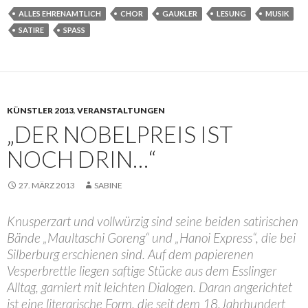
ALLES EHRENAMTLICH
CHOR
GAUKLER
LESUNG
MUSIK
SATIRE
SPASS
KÜNSTLER 2013
,
VERANSTALTUNGEN
„DER NOBELPREIS IST
NOCH DRIN…“
27. MÄRZ 2013
SABINE
Knusperzart und vollwürzig sind seine beiden satirischen
Bände „Maultaschi Goreng“ und „Hanoi Express“, die bei
Silberburg erschienen sind. Auf dem papierenen
Vesperbrettle liegen saftige Stücke aus dem Esslinger
Alltag, garniert mit leichten Dialogen. Daran angerichtet
ist eine literarische Form, die seit dem 18.Jahrhundert