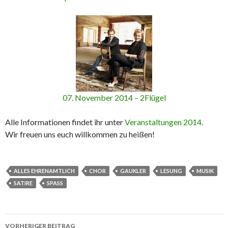
07. November 2014 – 2Flügel
Alle Informationen findet ihr unter
Veranstaltungen 2014.
Wir freuen uns euch willkommen zu heißen!
ALLES EHRENAMTLICH
CHOR
GAUKLER
LESUNG
MUSIK
SATIRE
SPASS
Beitrags-
VORHERIGER BEITRAG