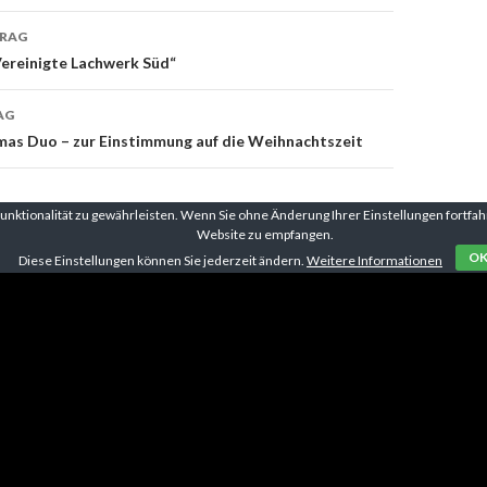
TRAG
on
Vereinigte Lachwerk Süd“
AG
mas Duo – zur Einstimmung auf die Weihnachtszeit
ktionalität zu gewährleisten. Wenn Sie ohne Änderung Ihrer Einstellungen fortfahr
Website zu empfangen.
O
Diese Einstellungen können Sie jederzeit ändern.
Weitere Informationen