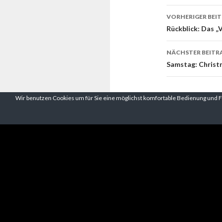
Beitrags-
VORHERIGER BEI
Navigati
Rückblick: Das „
NÄCHSTER BEITR
Samstag: Christ
Wir benutzen Cookies um für Sie eine möglichst komfortable Bedienung und Fun