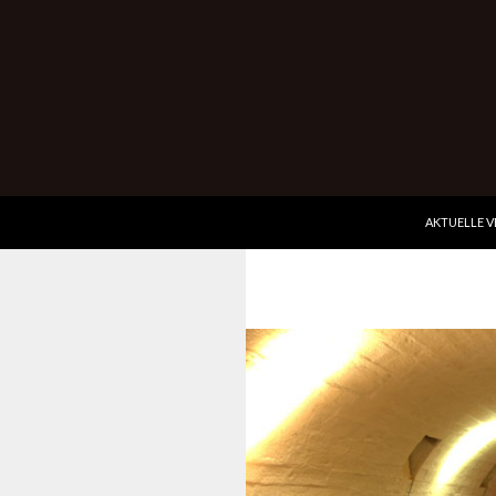
ZUM INHALT
Suchen
Wurmbergkeller im Ev. Gemeindehaus Hessigheim
AKTUELLE 
Kultur-Genuss pur