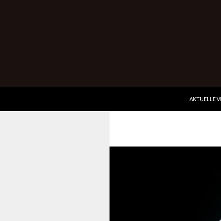
ZUM INHALT
Suchen
Wurmbergkeller im Ev. Gemeindehaus Hessigheim
AKTUELLE 
Kultur-Genuss pur