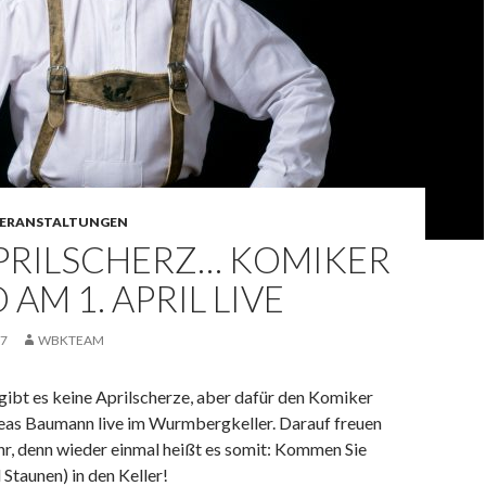
ERANSTALTUNGEN
APRILSCHERZ… KOMIKER
 AM 1. APRIL LIVE
17
WBKTEAM
gibt es keine Aprilscherze, aber dafür den Komiker
eas Baumann live im Wurmbergkeller. Darauf freuen
hr, denn wieder einmal heißt es somit: Kommen Sie
Staunen) in den Keller!