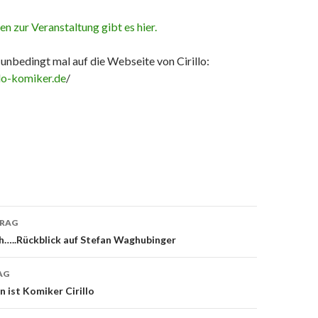
en zur Veranstaltung gibt es hier.
 unbedingt mal auf die Webseite von Cirillo:
llo-komiker.de
/
TRAG
on
ch…..Rückblick auf Stefan Waghubinger
AG
ist Komiker Cirillo