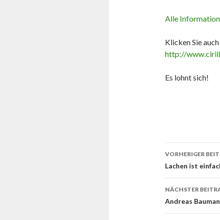
Alle Information
Klicken Sie auch
http://www.ciri
Es lohnt sich!
Beitrags-
VORHERIGER BEI
Navigati
Lachen ist einfa
NÄCHSTER BEITR
Andreas Baumann 