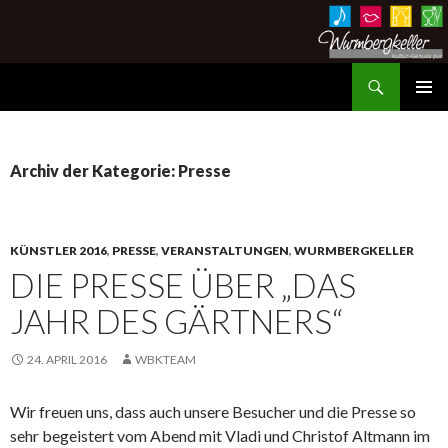
Suchen
Wurmbergkeller im Ev. Gemeindehaus Hessigheim
ZUM
PRIMÄR
INHALT
MENÜ
SPRINGEN
Archiv der Kategorie: Presse
KÜNSTLER 2016
,
PRESSE
,
VERANSTALTUNGEN
,
WURMBERGKELLER
DIE PRESSE ÜBER „DAS
JAHR DES GÄRTNERS“
24. APRIL 2016
WBKTEAM
Wir freuen uns, dass auch unsere Besucher und die Presse so
sehr begeistert vom Abend mit Vladi und Christof Altmann im