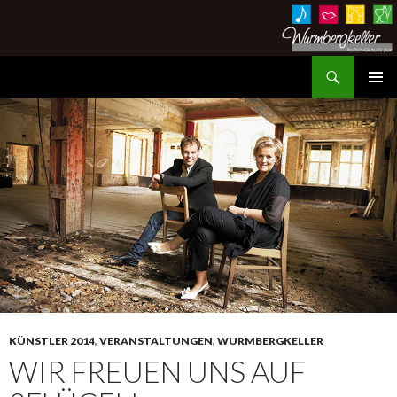
Suchen
Wurmbergkeller im Ev. Gemeindehaus Hessigheim
ZUM
PRIMÄR
INHALT
MENÜ
SPRINGEN
KÜNSTLER 2014
,
VERANSTALTUNGEN
,
WURMBERGKELLER
WIR FREUEN UNS AUF