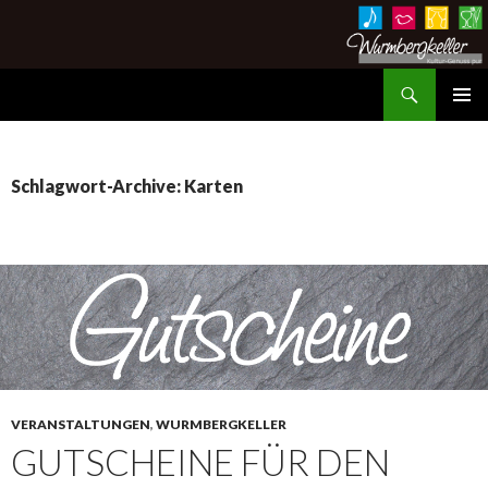
Suchen
Wurmbergkeller im Ev. Gemeindehaus Hessigheim
ZUM
PRIMÄR
INHALT
MENÜ
SPRINGEN
Schlagwort-Archive: Karten
VERANSTALTUNGEN
,
WURMBERGKELLER
GUTSCHEINE FÜR DEN