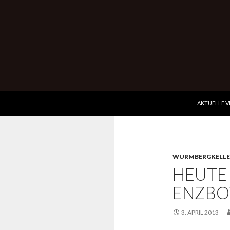
ZUM INHALT
Suchen
Wurmbergkeller im Ev. Gemeindehaus Hessigheim
AKTUELLE 
Kultur-Genuss pur
WURMBERGKELLE
HEUTE
ENZBO
3. APRIL 2013