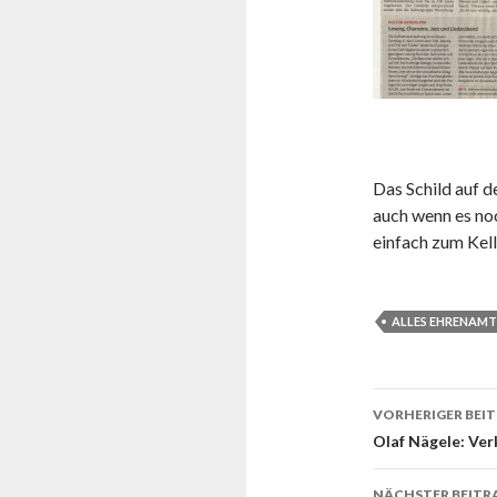
Das Schild auf d
auch wenn es noc
einfach zum Kell
ALLES EHRENAMT
Beitrags-
VORHERIGER BEI
Navigati
Olaf Nägele: Ver
NÄCHSTER BEITR