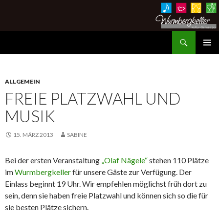
Suchen
Wurmbergkeller im Ev. Gemeindehaus Hessigheim
ZUM
PRIMÄR
INHALT
MENÜ
SPRINGEN
ALLGEMEIN
FREIE PLATZWAHL UND
MUSIK
15. MÄRZ 2013
SABINE
Bei der ersten Veranstaltung
„Olaf Nägele“
stehen 110 Plätze
im
Wurmbergkeller
für unsere Gäste zur Verfügung. Der
Einlass beginnt 19 Uhr. Wir empfehlen möglichst früh dort zu
sein, denn sie haben freie Platzwahl und können sich so die für
sie besten Plätze sichern.